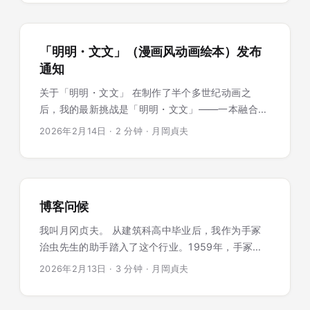
塑料。也许已经太迟了，但我想趁情况还没有更加恶
化之前，留下一些备忘录式的笔记。 ...
「明明・文文」（漫画风动画绘本）发布
通知
关于「明明・文文」 在制作了半个多世纪动画之
后，我的最新挑战是「明明・文文」——一本融合了
漫画、动画和绘本三种表现形式的"混合绘本"。目前
2026年2月14日
·
2 分钟
·
月岡貞夫
在Kindle上连载中。 ...
博客问候
我叫月冈贞夫。 从建筑科高中毕业后，我作为手冢
治虫先生的助手踏入了这个行业。1959年，手冢先
生参与东映动画（现东映Animation）的剧场动画
2026年2月13日
·
3 分钟
·
月岡貞夫
《西游记》时，我与石之森章太郎一起作为手冢先生
的代理被派遣到东映动画，这便是我作为动画师的起