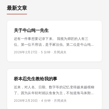
最新文章
关于牛山纯一先生
还有一件事想要记录下来。 我视为师匠的人有三
位。第一位不用说，是手冢治虫。第二位是牛山纯
一。第三位是桥本忍。 关于桥本先生，我在这个博
2026年2月27日
·
5 分钟
·
月岡貞夫
客的第二篇文章中已经写过。在第一篇关
于"Computopia"的文章中，也稍微提到了制片人牛
山先生。在这里，我想写一写牛山先生教给我的关于
影像制作，以及另一件重要事情的故事。 ...
桥本忍先生教给我的事
近来，对人名、日期、数字等的记忆变得越来越模糊
了。因为从年轻时就以鱼食为主，不知道海马体附近
是不是积累了大量乙炔系微塑料，导致细胞受损。据
2026年2月20日
·
4 分钟
·
月岡貞夫
报告，重度认知症患者的大脑中残留着约两茶匙的微